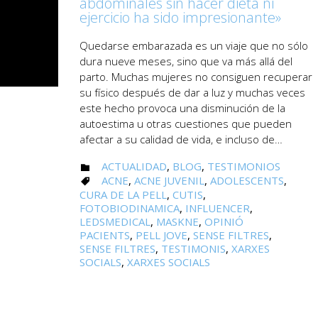
abdominales sin hacer dieta ni
ejercicio ha sido impresionante»
Quedarse embarazada es un viaje que no sólo
dura nueve meses, sino que va más allá del
parto. Muchas mujeres no consiguen recuperar
su físico después de dar a luz y muchas veces
este hecho provoca una disminución de la
autoestima u otras cuestiones que pueden
afectar a su calidad de vida, e incluso de…
CATEGORY
ACTUALIDAD
,
BLOG
,
TESTIMONIOS

CATEGORY
ACNE
,
ACNE JUVENIL
,
ADOLESCENTS
,

CURA DE LA PELL
,
CUTIS
,
FOTOBIODINAMICA
,
INFLUENCER
,
LEDSMEDICAL
,
MASKNE
,
OPINIÓ
PACIENTS
,
PELL JOVE
,
SENSE FILTRES
,
SENSE FILTRES
,
TESTIMONIS
,
XARXES
SOCIALS
,
XARXES SOCIALS