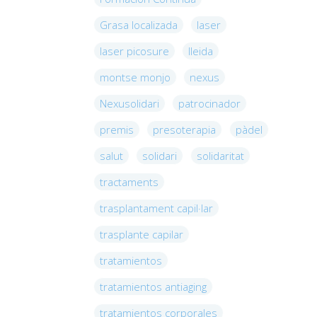
Grasa localizada
laser
laser picosure
lleida
montse monjo
nexus
Nexusolidari
patrocinador
premis
presoterapia
pàdel
salut
solidari
solidaritat
tractaments
trasplantament capil·lar
trasplante capilar
tratamientos
tratamientos antiaging
tratamientos corporales