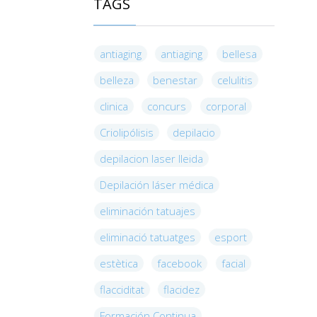
TAGS
antiaging
antiaging
bellesa
belleza
benestar
celulitis
clinica
concurs
corporal
Criolipólisis
depilacio
depilacion laser lleida
Depilación láser médica
eliminación tatuajes
eliminació tatuatges
esport
estètica
facebook
facial
flacciditat
flacidez
Formación Continua