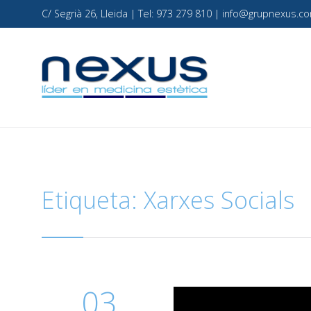
C/ Segrià 26, Lleida | Tel: 973 279 810 | info@grupnexus
Etiqueta:
Xarxes Socials
03