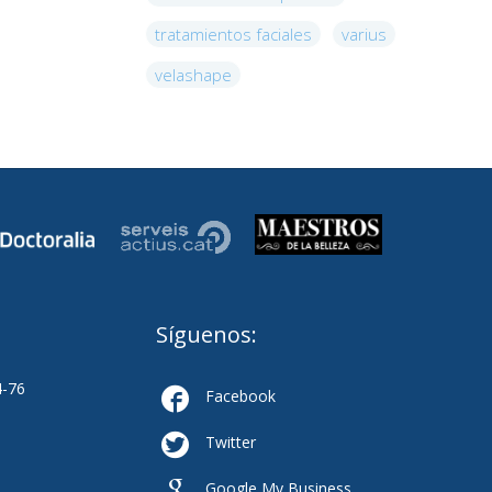
tratamientos faciales
varius
velashape
Síguenos:
4-76

Facebook

Twitter

Google My Business