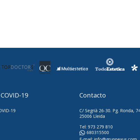
 COVID-19
Contacto
OVID-19
C/ Segrià 26-30. Pg. Ronda, 7
25006 Lleida
Tel:
973 279 810
680315500
E-mail:
info@grupnexus.com