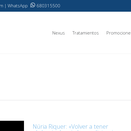
680315500
.com | WhatsApp
Nexus
Tratamientos
Promocione
Núria Riquer: «Volver a tener