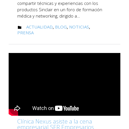
compartir técnicas y experiencias con los
productos Sinclair en un foro de formación
médica y networking, dirigido a…
CATEGORY
ACTUALIDAD
,
BLOG
,
NOTICIAS
,

PRENSA
Clínica Nexus asiste a la cena
empresarial SER Empresarios