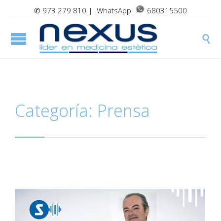
✆
973 279 810
| WhatsApp
680315500

Categoría:
Prensa