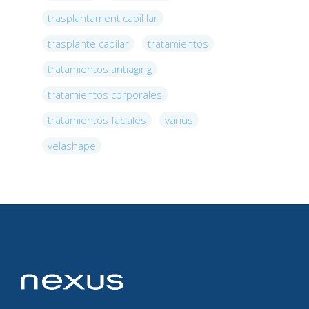
trasplantament capil·lar
trasplante capilar
tratamientos
tratamientos antiaging
tratamientos corporales
tratamientos faciales
varius
velashape