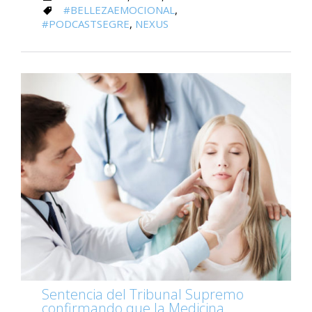
CATEGORY
#BELLEZAEMOCIONAL
,

#PODCASTSEGRE
,
NEXUS
Sentencia del Tribunal Supremo
confirmando que la Medicina