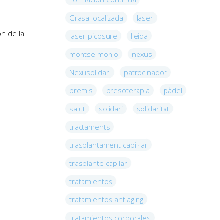
Grasa localizada
laser
ón de la
laser picosure
lleida
montse monjo
nexus
Nexusolidari
patrocinador
premis
presoterapia
pàdel
salut
solidari
solidaritat
tractaments
trasplantament capil·lar
trasplante capilar
tratamientos
tratamientos antiaging
tratamientos corporales