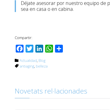
Déjate asesorar por nuestro equipo de pr
sea en casa o en cabina.
Compartir:
Facebook
Twitter
LinkedIn
WhatsApp
Compartir
Category
Actualidad
,
Blog

Tags
antiaging
,
belleza

Novetats rel·lacionades