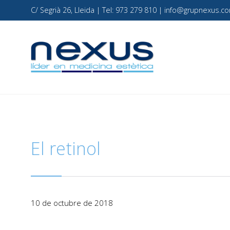
C/ Segrià 26, Lleida | Tel: 973 279 810 | info@grupnexus
El retinol
10 de octubre de 2018