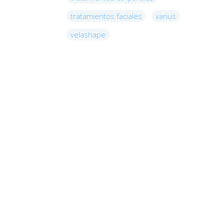
tratamientos faciales
varius
velashape