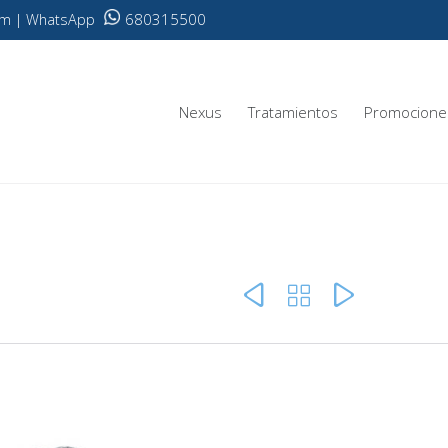
680315500
.com | WhatsApp
Nexus
Tratamientos
Promocione


