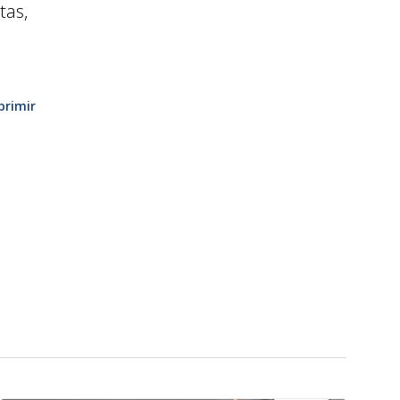
tas,
primir