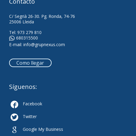
Contacto
C/ Segrià 26-30. Pg. Ronda, 74-76
25006 Lleida
Tel:
973 279 810
680315500
E-mail:
info@grupnexus.com
Como llegar
Síguenos:

Facebook

Twitter

Google My Business