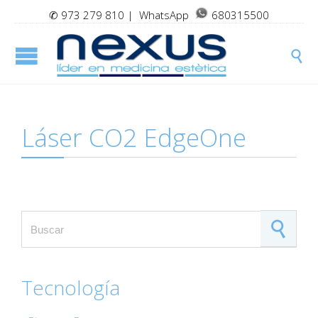
✆
973 279 810
| WhatsApp
680315500

Láser CO2 EdgeOne
Search for:
Tecnología