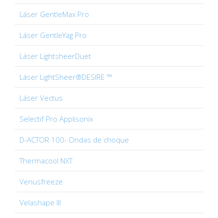
Láser GentleMax Pro
Láser GentleYag Pro
Láser LightsheerDuet
Láser LightSheer®DESIRE ™
Láser Vectus
Selectif Pro Applisonix
D-ACTOR 100- Ondas de choque
Thermacool NXT
Venusfreeze
Velashape III