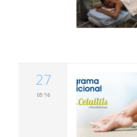
27
05 '16