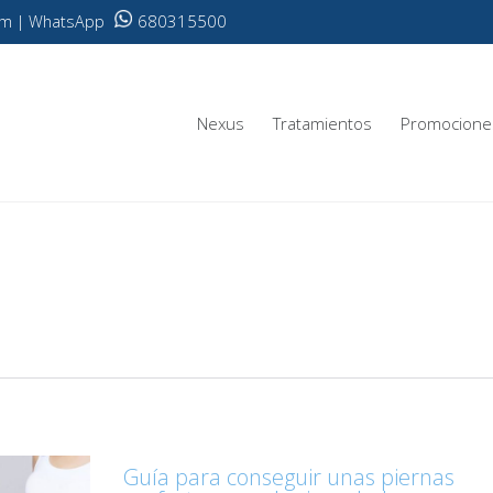
680315500
.com | WhatsApp
Nexus
Tratamientos
Promocione
Guía para conseguir unas piernas