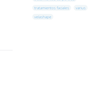
tratamientos faciales
varius
velashape