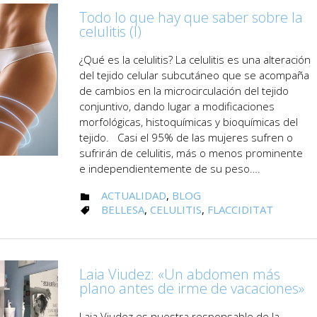
Todo lo que hay que saber sobre la
celulitis (I)
¿Qué es la celulitis? La celulitis es una alteración
del tejido celular subcutáneo que se acompaña
de cambios en la microcirculación del tejido
conjuntivo, dando lugar a modificaciones
morfológicas, histoquímicas y bioquímicas del
tejido. Casi el 95% de las mujeres sufren o
sufrirán de celulitis, más o menos prominente
e independientemente de su peso….
CATEGORY
ACTUALIDAD
,
BLOG

CATEGORY
BELLESA
,
CELULITIS
,
FLACCIDITAT

Laia Viudez: «Un abdomen más
plano antes de irme de vacaciones»
Laia Viudez es nuestra responsable de la