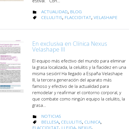
estival. Con…
CATEGORY
ACTUALIDAD
,
BLOG

CATEGORY
CELULITIS
,
FLACCIDITAT
,
VELASHAPE

En exclusiva en Clínica Nexus
Velashape III
El equipo más efectivo del mundo para eliminar
la grasa localizada, la celulitis y la flacidez en una
misma sesión! Ha llegado a España Velashape
III, la tercera generación del aparato más
famoso y efectivo de la actualidad para
remodelar y reafirmar el contorno corporal, y
que combate como ningún equipo la celulitis, la
grasa…
CATEGORY
NOTICIAS

CATEGORY
BELLESA
,
CELULITIS
,
CLINICA
,

FLACCIDITAT
,
LLEIDA
,
NEXUS
,