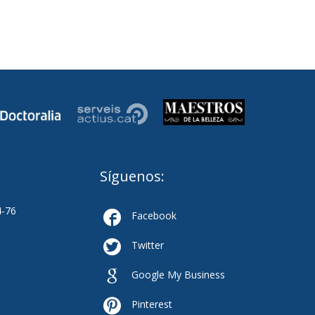
Síguenos:
4-76

Facebook

Twitter

Google My Business

Pinterest