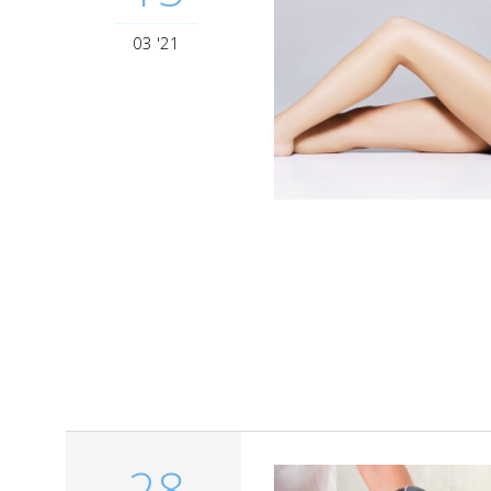
03 '21
28