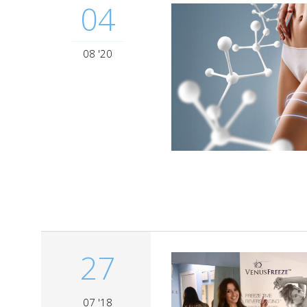
04
08 '20
27
07 '18