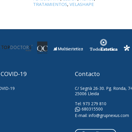
TRATAMIENTOS
,
VELASHAPE
 COVID-19
Contacto
OVID-19
C/ Segrià 26-30. Pg. Ronda, 7
25006 Lleida
Tel:
973 279 810
680315500
E-mail:
info@grupnexus.com