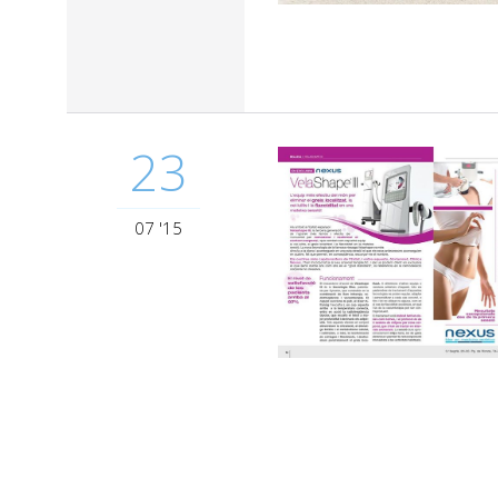
23
07 '15