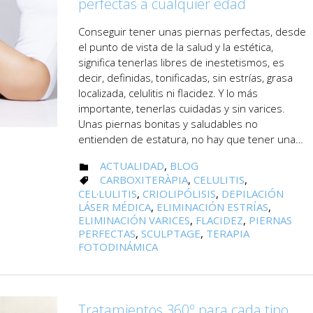
perfectas a cualquier edad
Conseguir tener unas piernas perfectas, desde
el punto de vista de la salud y la estética,
significa tenerlas libres de inestetismos, es
decir, definidas, tonificadas, sin estrías, grasa
localizada, celulitis ni flacidez. Y lo más
importante, tenerlas cuidadas y sin varices.
Unas piernas bonitas y saludables no
entienden de estatura, no hay que tener una…
CATEGORY
ACTUALIDAD
,
BLOG

CATEGORY
CARBOXITERÀPIA
,
CELULITIS
,

CEL·LULITIS
,
CRIOLIPÓLISIS
,
DEPILACIÓN
LÁSER MÉDICA
,
ELIMINACIÓN ESTRÍAS
,
ELIMINACIÓN VARICES
,
FLACIDEZ
,
PIERNAS
PERFECTAS
,
SCULPTAGE
,
TERAPIA
FOTODINÁMICA
Tratamientos 360º para cada tipo