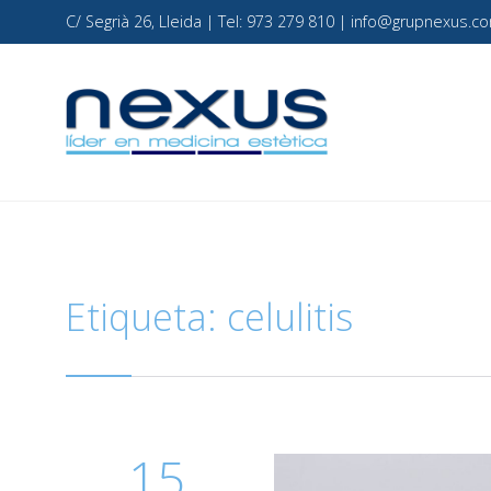
C/ Segrià 26, Lleida | Tel: 973 279 810 | info@grupnexus
Etiqueta:
celulitis
15