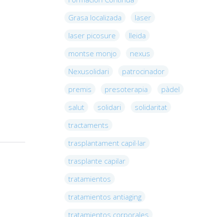
Grasa localizada
laser
laser picosure
lleida
montse monjo
nexus
Nexusolidari
patrocinador
premis
presoterapia
pàdel
salut
solidari
solidaritat
tractaments
trasplantament capil·lar
trasplante capilar
tratamientos
tratamientos antiaging
tratamientos corporales