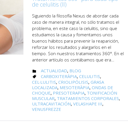
de celulitis (II)
Siguiendo la filosofía Nexus de abordar cada
caso de manera integral, no sólo tratamos el
problema, en este caso la celulitis, sino que
estudiamos la causa y fomentamos unos
buenos hábitos para prevenir la reaparición,
reforzar los resultados y alargarlos en el
tiempo. Son nuestros tratamientos 360°. En el
anterior artículo os contábamos que era…
CATEGORY
ACTUALIDAD
,
BLOG

CATEGORY
CARBOXITERÀPIA
,
CELULITIS
,

CEL·LULITIS
,
CRIOLIPÓLISIS
,
GRASA
LOCALIZADA
,
MESOTERÀPIA
,
ONDAS DE
CHOQUE
,
PRESOTERAPIA
,
TONIFICACIÓN
MUSCULAR
,
TRATAMIENTOS CORPORALES
,
ULTRACAVITACIÓN
,
VELASHAPE III
,
VENUSFREZZE