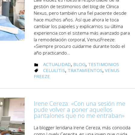
gestión de testimonios del blog de Clínica
Nexus, pero también una fiel paciente desde
hace muchos años. Así que ahora le toca
cambiar los papeles y explicarnos su última
experiencia con el sistema más avanzado para
la remodelación corporal, VenusFreeze:
«Siempre procuro cuidarme durante todo el
año practicando…
CATEGORY
ACTUALIDAD
,
BLOG
,
TESTIMONIOS

CATEGORY
CELULITIS
,
TRATAMIENTOS
,
VENUS

FREEZE
Irene Cereza: «Con una sesión me
pude volver a poner aquellos
pantalones que no me entraban»
La blogger leridana Irene Cereza, más conocida
como Lovely Cerecita, es una joven que cuida