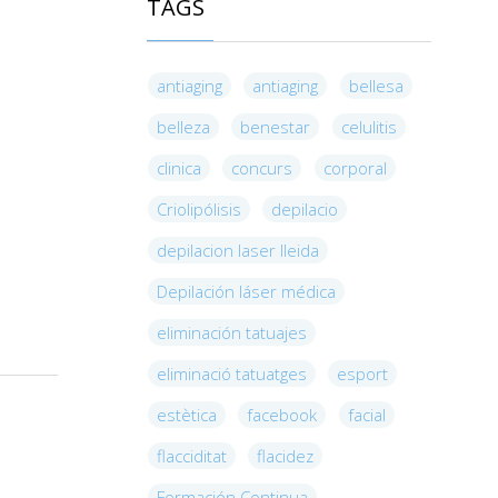
TAGS
antiaging
antiaging
bellesa
belleza
benestar
celulitis
clinica
concurs
corporal
Criolipólisis
depilacio
depilacion laser lleida
Depilación láser médica
eliminación tatuajes
eliminació tatuatges
esport
estètica
facebook
facial
flacciditat
flacidez
Formación Continua