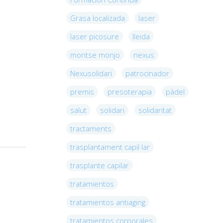
Grasa localizada
laser
laser picosure
lleida
montse monjo
nexus
Nexusolidari
patrocinador
premis
presoterapia
pàdel
salut
solidari
solidaritat
tractaments
trasplantament capil·lar
trasplante capilar
tratamientos
tratamientos antiaging
tratamientos corporales