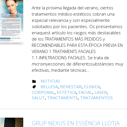
Ante la próxima llegada del verano, ciertos
tratamientos médico-estéticos cobran una
especial relevancia y son especialmente
solicitados por los pacientes. Os presentamos
enaquest artículo los rasgos más destacables
de los TRATAMIENTOS MÁS PEDIDOS y
RECOMENDABLES PARA ESTA ÉPOCA PREVIA EN
VERANO 1.TRATAMENTS FACIALES
1.1.INFILTRACIONS FACIALES: Se trata de
microinyecciones de diferentssubstàncies muy
efectivas, mediante técnicas…
CATEGORY
NOTICIAS

CATEGORY
BELLESA
,
BENESTAR
,
CLINICA
,

CORPORAL
,
ESTÈTICA
,
FACIAL
,
LASER
,
SALUT
,
TRACTAMENTS
,
TRATAMIENTOS
GRUP NEXUS EN ESSÈNCIA LLOTJA