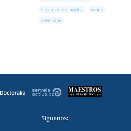
tratamientos faciales
varius
velashape
Síguenos: