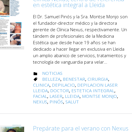
en estética integral a Lleida
El Dr. Samuel Pinós y la Sra. Montse Monjo son
el fundador-director médico y la directora
gerente de Clínica Nexus, respectivamente. Un
tándem de profesionales de la Medicina
Estética que desde hace 19 años se han
dedicado a hacer llegar en exclusiva en Lleida
un amplio abanico de servicios, tratamientos y
tecnología de vanguardia para velar…
CATEGORY
NOTICIAS

CATEGORY
BELLEZA
,
BENESTAR
,
CIRURGIA
,

CLINICA
,
DEPILACIO
,
DEPILACION LASER
LLEIDA
,
DOCTOR
,
ESTETICA INTEGRAL
,
FACIAL
,
LASER
,
LLEIDA
,
MONTSE MONJO
,
NEXUS
,
PINÓS
,
SALUT
Prepárate para el verano con Nexus