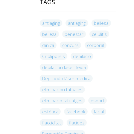
TAGS
antiaging
antiaging
bellesa
belleza
benestar
celulitis
clinica
concurs
corporal
Criolipólisis
depilacio
depilacion laser lleida
Depilación láser médica
eliminación tatuajes
eliminació tatuatges
esport
estètica
facebook
facial
flacciditat
flacidez
Formación Continua