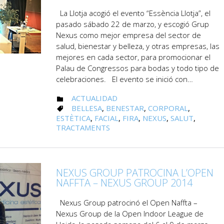
La Llotja acogió el evento “Essència Llotja”, el
pasado sábado 22 de marzo, y escogió Grup
Nexus como mejor empresa del sector de
salud, bienestar y belleza, y otras empresas, las
mejores en cada sector, para promocionar el
Palau de Congressos para bodas y todo tipo de
celebraciones. El evento se inició con…
CATEGORY
ACTUALIDAD

CATEGORY
BELLESA
,
BENESTAR
,
CORPORAL
,

ESTÈTICA
,
FACIAL
,
FIRA
,
NEXUS
,
SALUT
,
TRACTAMENTS
NEXUS GROUP PATROCINA L’OPEN
NAFFTA – NEXUS GROUP 2014
Nexus Group patrocinó el Open Naffta –
Nexus Group de la Open Indoor League de