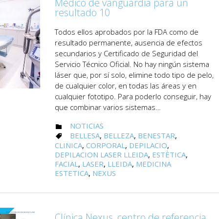
Médico de vanguardia para un
resultado 10
Todos ellos aprobados por la FDA como de
resultado permanente, ausencia de efectos
secundarios y Certificado de Seguridad del
Servicio Técnico Oficial. No hay ningún sistema
láser que, por sí solo, elimine todo tipo de pelo,
de cualquier color, en todas las áreas y en
cualquier fototipo. Para poderlo conseguir, hay
que combinar varios sistemas…
CATEGORY
NOTICIAS

CATEGORY
BELLESA
,
BELLEZA
,
BENESTAR
,

CLINICA
,
CORPORAL
,
DEPILACIO
,
DEPILACION LASER LLEIDA
,
ESTÈTICA
,
FACIAL
,
LASER
,
LLEIDA
,
MEDICINA
ESTETICA
,
NEXUS
Clínica Nexus, centro de referencia