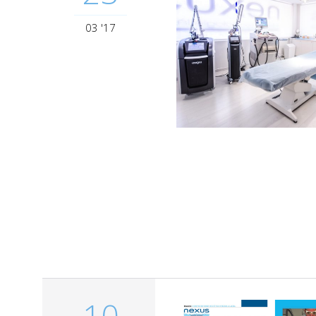
03 '17
10