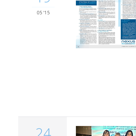
05 '15
24