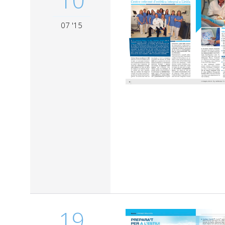
07 '15
19