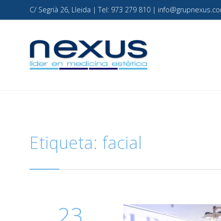
C/ Segrià 26, Lleida | Tel: 973 279 810 | info@grupnexus
Etiqueta:
facial
23