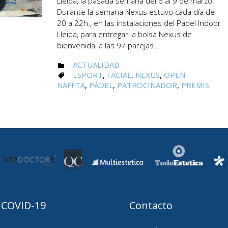
Lleida, la pasada semana del 6 al 9 de marzo.
Durante la semana Nexus estuvo cada día de
20 a 22h., en las instalaciones del Padel Indoor
Lleida, para entregar la bolsa Nexus de
bienvenida, a las 97 parejas…
CATEGORY
ACTUALIDAD

CATEGORY
ESPORT
,
FACIAL
,
NEXUS
,
OPEN

NAFFTA
,
PÀDEL
,
PATROCINADOR
,
PREMIS
 COVID-19
Contacto