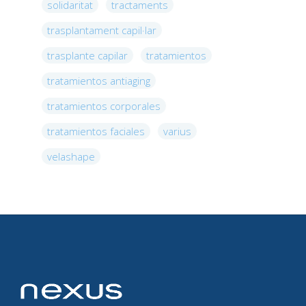
solidaritat
tractaments
trasplantament capil·lar
trasplante capilar
tratamientos
tratamientos antiaging
tratamientos corporales
tratamientos faciales
varius
velashape