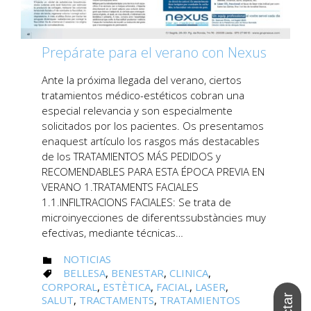
Prepárate para el verano con Nexus
Ante la próxima llegada del verano, ciertos
tratamientos médico-estéticos cobran una
especial relevancia y son especialmente
solicitados por los pacientes. Os presentamos
enaquest artículo los rasgos más destacables
de los TRATAMIENTOS MÁS PEDIDOS y
RECOMENDABLES PARA ESTA ÉPOCA PREVIA EN
VERANO 1.TRATAMENTS FACIALES
1.1.INFILTRACIONS FACIALES: Se trata de
microinyecciones de diferentssubstàncies muy
efectivas, mediante técnicas…
CATEGORY
NOTICIAS

CATEGORY
BELLESA
,
BENESTAR
,
CLINICA
,

CORPORAL
,
ESTÈTICA
,
FACIAL
,
LASER
,
SALUT
,
TRACTAMENTS
,
TRATAMIENTOS