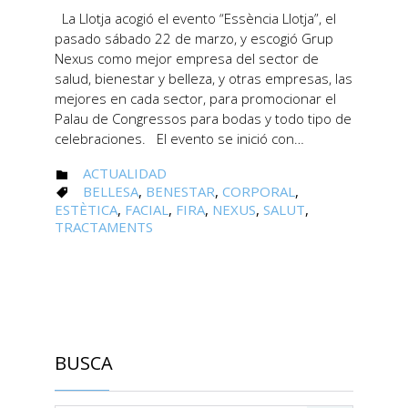
La Llotja acogió el evento “Essència Llotja”, el
pasado sábado 22 de marzo, y escogió Grup
Nexus como mejor empresa del sector de
salud, bienestar y belleza, y otras empresas, las
mejores en cada sector, para promocionar el
Palau de Congressos para bodas y todo tipo de
celebraciones. El evento se inició con…
CATEGORY
ACTUALIDAD

CATEGORY
BELLESA
,
BENESTAR
,
CORPORAL
,

ESTÈTICA
,
FACIAL
,
FIRA
,
NEXUS
,
SALUT
,
TRACTAMENTS
BUSCA