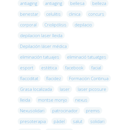
antiaging
antiaging
bellesa
belleza
benestar
celulitis
clinica
concurs
corporal
Criolipólisis
depilacio
depilacion laser lleida
Depilación láser médica
eliminación tatuajes
eliminació tatuatges
esport
estètica
facebook
facial
flacciditat
flacidez
Formación Continua
Grasa localizada
laser
laser picosure
lleida
montse monjo
nexus
Nexusolidari
patrocinador
premis
presoterapia
pàdel
salut
solidari