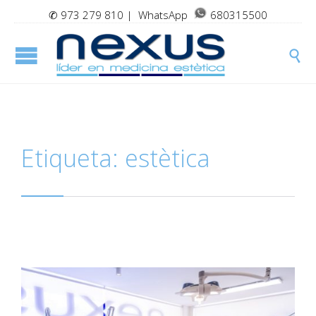
✆
973 279 810
| WhatsApp
680315500

Etiqueta:
estètica