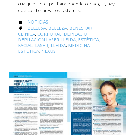
cualquier fototipo. Para poderlo conseguir, hay
que combinar varios sistemas…
CATEGORY
NOTICIAS

CATEGORY
BELLESA
,
BELLEZA
,
BENESTAR
,

CLINICA
,
CORPORAL
,
DEPILACIO
,
DEPILACION LASER LLEIDA
,
ESTÈTICA
,
FACIAL
,
LASER
,
LLEIDA
,
MEDICINA
ESTETICA
,
NEXUS