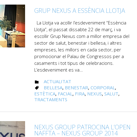
GRUP NEXUS A ESSÈNCIA LLOTJA
La Llotja va acollir l’esdeveniment “Essència
Llotja”, el passat dissabte 22 de març, i va
escollir Grup Nexus com a millor empresa del
sector de salut, benestar i bellesa, i altres
empreses, les millors en cada sector, per
promocionar el Palau de Congressos per a
casaments i tot tipus de celebracions.
L’esdeveniment es va…
CATEGORY
ACTUALITAT

CATEGORY
BELLESA
,
BENESTAR
,
CORPORAL
,

ESTÈTICA
,
FACIAL
,
FIRA
,
NEXUS
,
SALUT
,
TRACTAMENTS
NEXUS GROUP PATROCINA L’OPEN
NAFFTA – NEXUS GROUP 2014