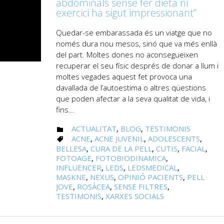
abdominals sense fer dieta ni
exercici ha sigut impressionant”
Quedar-se embarassada és un viatge que no
només dura nou mesos, sinó que va més enllà
del part. Moltes dones no aconsegueixen
recuperar el seu físic després de donar a llum i
moltes vegades aquest fet provoca una
davallada de l’autoestima o altres qüestions
que poden afectar a la seva qualitat de vida, i
fins…
CATEGORY
ACTUALITAT
,
BLOG
,
TESTIMONIS

CATEGORY
ACNE
,
ACNE JUVENIL
,
ADOLESCENTS
,

BELLESA
,
CURA DE LA PELL
,
CUTIS
,
FACIAL
,
FOTOAGE
,
FOTOBIODINAMICA
,
INFLUENCER
,
LEDS
,
LEDSMEDICAL
,
MASKNE
,
NEXUS
,
OPINIÓ PACIENTS
,
PELL
JOVE
,
ROSÀCEA
,
SENSE FILTRES
,
TESTIMONIS
,
XARXES SOCIALS