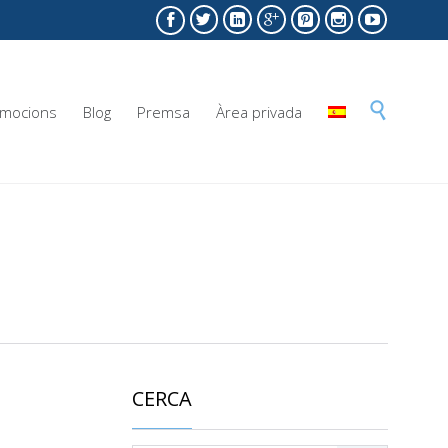







Skip

mocions
Blog
Premsa
Àrea privada
to
content
CERCA