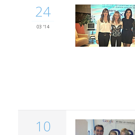
24
03 '14
10