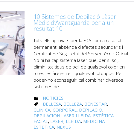
10 Sistemes de Depilació Làser
Mèdic d’Avantguarda per a un
resultat 10
Tots ells aprovats per la FDA com a resultat
permanent, absència d’efectes secundaris i
Certificat de Seguretat del Servei Tècnic Oficial.
No hi ha cap sistema làser que, per si sol,
elimini tot tipus de pel, de qualsevol color en
totes les àrees i en qualsevol fototipus. Per
poder-ho aconseguir, cal combinar diversos
sistemes de…
CATEGORY
NOTICIES

CATEGORY
BELLESA
,
BELLEZA
,
BENESTAR
,

CLINICA
,
CORPORAL
,
DEPILACIO
,
DEPILACION LASER LLEIDA
,
ESTÈTICA
,
FACIAL
,
LASER
,
LLEIDA
,
MEDICINA
ESTETICA
,
NEXUS