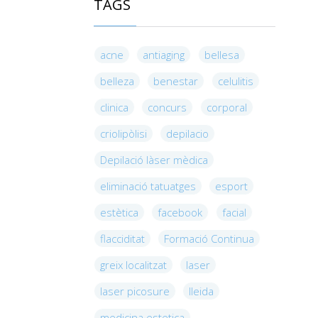
TAGS
acne
antiaging
bellesa
belleza
benestar
celulitis
clinica
concurs
corporal
criolipòlisi
depilacio
Depilació làser mèdica
eliminació tatuatges
esport
estètica
facebook
facial
flacciditat
Formació Continua
greix localitzat
laser
laser picosure
lleida
medicina estetica