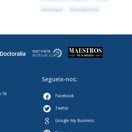
velashape
àcid hialurònic
Segueix-nos:
4-76

Facebook

Twitter

Google My Business