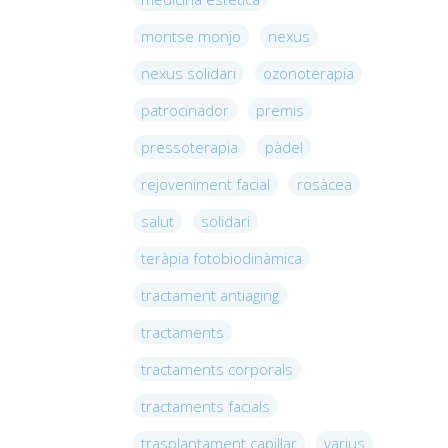
montse monjo
nexus
nexus solidari
ozonoterapia
patrocinador
premis
pressoterapia
pàdel
rejoveniment facial
rosàcea
salut
solidari
teràpia fotobiodinàmica
tractament antiaging
tractaments
tractaments corporals
tractaments facials
trasplantament capil·lar
varius