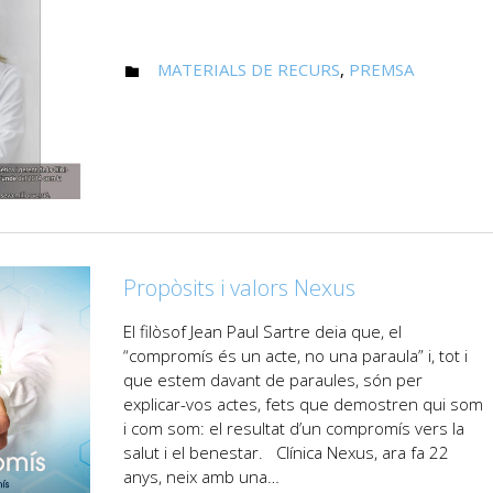
CATEGORY
MATERIALS DE RECURS
,
PREMSA

Propòsits i valors Nexus
El filòsof Jean Paul Sartre deia que, el
“compromís és un acte, no una paraula” i, tot i
que estem davant de paraules, són per
explicar-vos actes, fets que demostren qui som
i com som: el resultat d’un compromís vers la
salut i el benestar. Clínica Nexus, ara fa 22
anys, neix amb una…