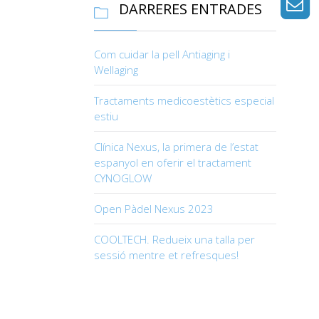
DARRERES ENTRADES

Com cuidar la pell Antiaging i
Wellaging
Tractaments medicoestètics especial
estiu
Clínica Nexus, la primera de l’estat
espanyol en oferir el tractament
CYNOGLOW
Open Pàdel Nexus 2023
COOLTECH. Redueix una talla per
sessió mentre et refresques!