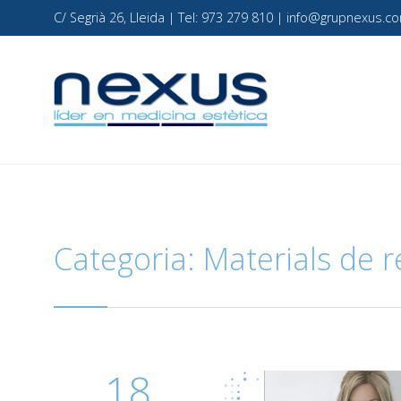
C/ Segrià 26, Lleida | Tel: 973 279 810 | info@grupnexus
Categoria:
Materials de r
18