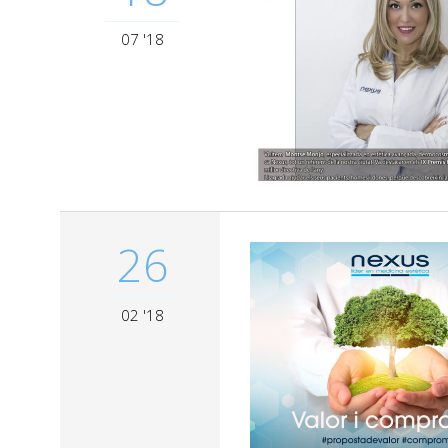
07 '18
26
02 '18