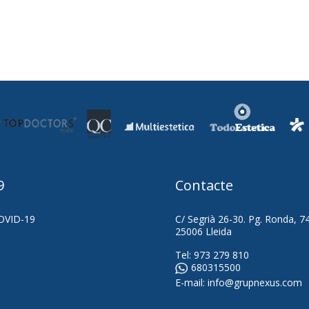
9
Contacte
OVID-19
C/ Segrià 26-30. Pg. Ronda, 7
25006 Lleida
Tel:
973 279 810
680315500
E-mail:
info@grupnexus.com