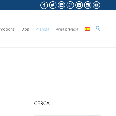







Skip

mocions
Blog
Premsa
Àrea privada
to
content
CERCA