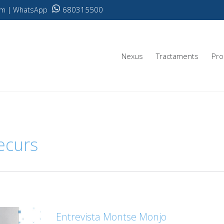
680315500
.com | WhatsApp
Nexus
Tractaments
Pro
ecurs
Entrevista Montse Monjo