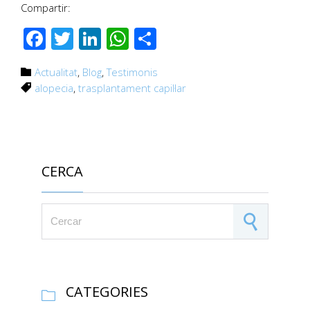
Compartir:
Facebook
Twitter
LinkedIn
WhatsApp
Comparteix
Category
Actualitat
,
Blog
,
Testimonis

Tags
alopecia
,
trasplantament capil·lar

CERCA
Search for:
CATEGORIES
