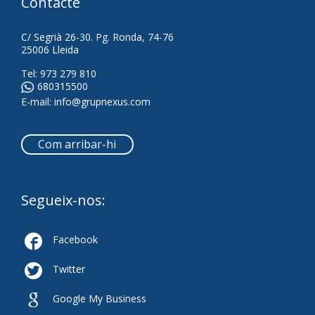
Contacte
C/ Segrià 26-30. Pg. Ronda, 74-76
25006 Lleida
Tel:
973 279 810
680315500
E-mail:
info@grupnexus.com
Com arribar-hi
Segueix-nos:

Facebook

Twitter

Google My Business