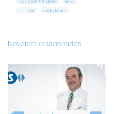
trasplantament capil·lar
varius
velashape
àcid hialurònic
Novetats rel·lacionades