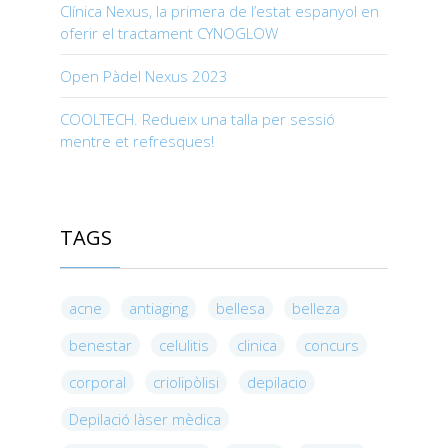
Clínica Nexus, la primera de l’estat espanyol en
oferir el tractament CYNOGLOW
Open Pàdel Nexus 2023
COOLTECH. Redueix una talla per sessió
mentre et refresques!
TAGS
acne
antiaging
bellesa
belleza
benestar
celulitis
clinica
concurs
corporal
criolipòlisi
depilacio
Depilació làser mèdica