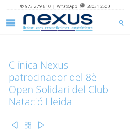
✆
973 279 810
| WhatsApp
680315500

Clínica Nexus
patrocinador del 8è
Open Solidari del Club
Natació Lleida


