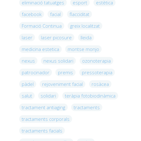
eliminació tatuatges
esport
estètica
facebook
facial
flacciditat
Formació Continua
greix localitzat
laser
laser picosure
lleida
medicina estetica
montse monjo
nexus
nexus solidari
ozonoterapia
patrocinador
premis
pressoterapia
pàdel
rejoveniment facial
rosàcea
salut
solidari
teràpia fotobiodinàmica
tractament antiaging
tractaments
tractaments corporals
tractaments facials