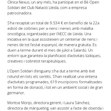
Clínica Nexus, un any més, ha participat en el 8è Open
Solidari del Club Natació Lleida, com a empresa
patrocinadora.
S’ha recaptat un total de 9.534 € en benefici de la 22a
edició de colònies per a nens i nenes amb malaltia
oncològica, organitzades per l’AECC de Lleida. Una
iniciativa en la qual assisteixen un centenar de nens i
nenes de tot l’estat espanyol, de manera gratuïta. Es
duen a terme durant el mes de juliol a Salardú. Un
entorn que garanteix la planificació d’activitats lúdiques,
creatives i sobretot terapèutiques.
L’Open Solidari d’enguany s’ha dut a terme amb èxit
rotund en tots els sentits. S’han realitzat una vintena
d’activitats programades, 619 inscripcions formalitzades
en forma de donació, i tot en un ambient social i de gran
germanor.
Montse Monjo, directora gerent, i Laura Sánchez,
directora de màrqueting, van assistir a l’acte de cloenda i