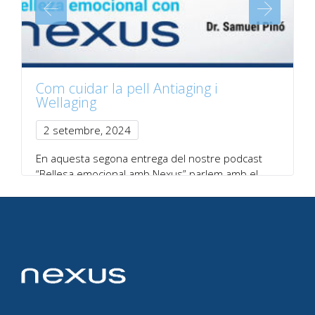
Com cuidar la pell Antiaging i
Wellaging
2 setembre, 2024
En aquesta segona entrega del nostre podcast
“Bellesa emocional amb Nexus” parlem amb el
doctor…
Imprimir
Compartir:
Facebook
Twitter
LinkedIn
WhatsApp
Comparteix