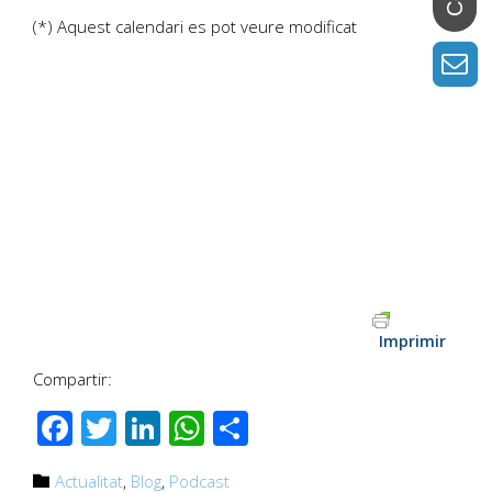
(*) Aquest calendari es pot veure modificat
Imprimir
Compartir:
Facebook
Twitter
LinkedIn
WhatsApp
Comparteix
Category
Actualitat
,
Blog
,
Podcast
