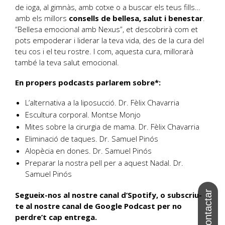
de ioga, al gimnàs, amb cotxe o a buscar els teus fills…
amb els millors
consells de bellesa, salut i benestar
.
“Bellesa emocional amb Nexus”, et descobrirà com et
pots empoderar i liderar la teva vida, des de la cura del
teu cos i el teu rostre. I com, aquesta cura, millorarà
també la teva salut emocional.
En propers podcasts parlarem sobre*:
L’alternativa a la liposucció. Dr. Fèlix Chavarria
Escultura corporal. Montse Monjo
Mites sobre la cirurgia de mama. Dr. Fèlix Chavarria
Eliminació de taques. Dr. Samuel Pinós
Alopècia en dones. Dr. Samuel Pinós
Preparar la nostra pell per a aquest Nadal. Dr.
Samuel Pinós
Segueix-nos al nostre canal d’Spotify, o subscriu-
te al nostre canal de Google Podcast per no
perdre’t cap entrega.