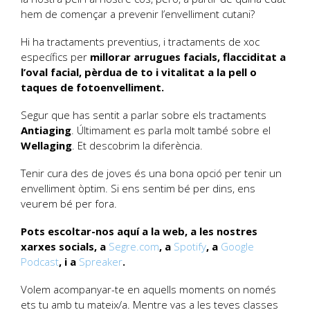
hem de començar a prevenir l’envelliment cutani?
Hi ha tractaments preventius, i tractaments de xoc
específics per
millorar arrugues facials, flacciditat a
l’oval facial, pèrdua de to i vitalitat a la pell o
taques de fotoenvelliment.
Segur que has sentit a parlar sobre els tractaments
Antiaging
. Últimament es parla molt també sobre el
Wellaging
. Et descobrim la diferència.
Tenir cura des de joves és una bona opció per tenir un
envelliment òptim. Si ens sentim bé per dins, ens
veurem bé per fora.
Pots escoltar-nos aquí a la web, a les nostres
xarxes socials, a
Segre.com
, a
Spotify
, a
Google
Podcast
, i a
Spreaker
.
Volem acompanyar-te en aquells moments on només
ets tu amb tu mateix/a. Mentre vas a les teves classes