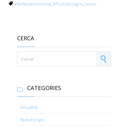
Tags
#Bellezaemocional
,
#Podcastsegre
,
nexus

CERCA
Search for:
CATEGORIES

Actualitat
Aparatologia