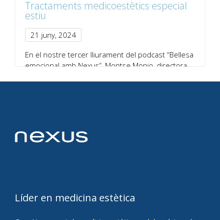
Tractaments medicoestètics especial
estiu
21 juny, 2024
En el nostre tercer lliurament del podcast “Bellesa
emocional amb Nexus”, Montse Monjo, directora
gerent…
Imprimir
Compartir:
Facebook
Twitter
LinkedIn
WhatsApp
Comparteix
Líder en medicina estètica