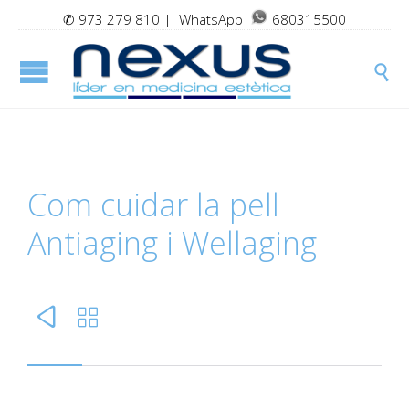
✆
973 279 810
| WhatsApp
680315500

Com cuidar la pell
Antiaging i Wellaging

