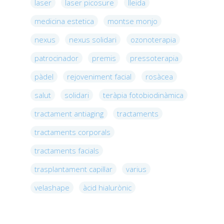
laser
laser picosure
lleida
medicina estetica
montse monjo
nexus
nexus solidari
ozonoterapia
patrocinador
premis
pressoterapia
pàdel
rejoveniment facial
rosàcea
salut
solidari
teràpia fotobiodinàmica
tractament antiaging
tractaments
tractaments corporals
tractaments facials
trasplantament capil·lar
varius
velashape
àcid hialurònic