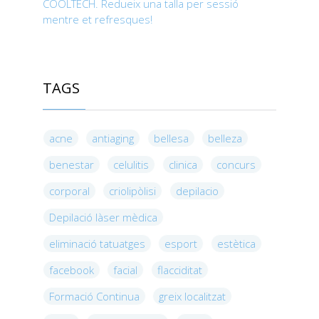
COOLTECH. Redueix una talla per sessió
mentre et refresques!
TAGS
acne
antiaging
bellesa
belleza
benestar
celulitis
clinica
concurs
corporal
criolipòlisi
depilacio
Depilació làser mèdica
eliminació tatuatges
esport
estètica
facebook
facial
flacciditat
Formació Continua
greix localitzat