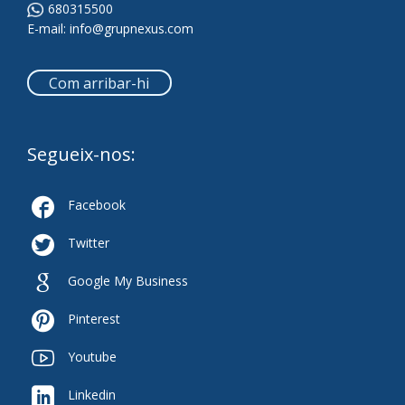
680315500
E-mail:
info@grupnexus.com
Com arribar-hi
Segueix-nos:

Facebook

Twitter

Google My Business

Pinterest

Youtube

Linkedin