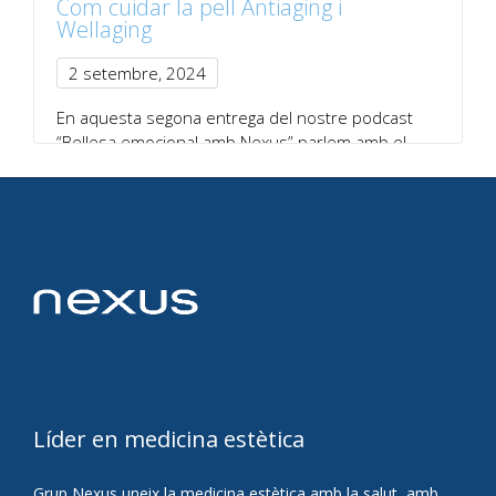
Com cuidar la pell Antiaging i
Wellaging
2 setembre, 2024
En aquesta segona entrega del nostre podcast
“Bellesa emocional amb Nexus” parlem amb el
doctor…
Imprimir
Compartir:
Facebook
Twitter
LinkedIn
WhatsApp
Comparteix
Líder en medicina estètica
Grup Nexus uneix la medicina estètica amb la salut, amb