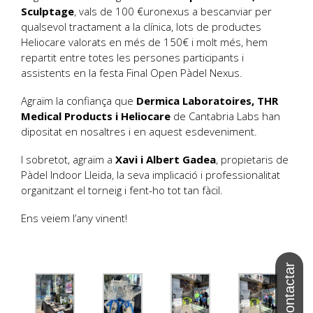
Sculptage
, vals de 100 €uronexus a bescanviar per
qualsevol tractament a la clínica, lots de productes
Heliocare valorats en més de 150€ i molt més, hem
repartit entre totes les persones participants i
assistents en la festa Final Open Pàdel Nexus.
Agraïm la confiança que
Dermica Laboratoires, THR
Medical Products i Heliocare
de Cantabria Labs han
dipositat en nosaltres i en aquest esdeveniment.
I sobretot, agraïm a
Xavi i Albert Gadea
, propietaris de
Pàdel Indoor Lleida, la seva implicació i professionalitat
organitzant el torneig i fent-ho tot tan fàcil.
Ens veiem l’any vinent!