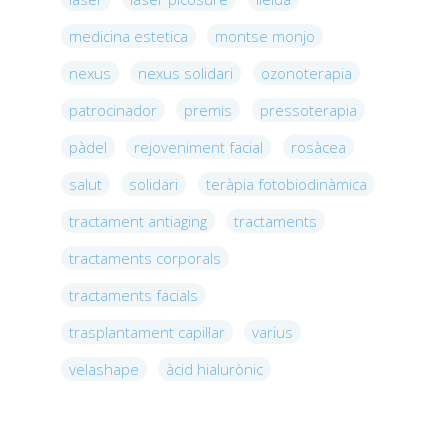
medicina estetica
montse monjo
nexus
nexus solidari
ozonoterapia
patrocinador
premis
pressoterapia
pàdel
rejoveniment facial
rosàcea
salut
solidari
teràpia fotobiodinàmica
tractament antiaging
tractaments
tractaments corporals
tractaments facials
trasplantament capil·lar
varius
velashape
àcid hialurònic