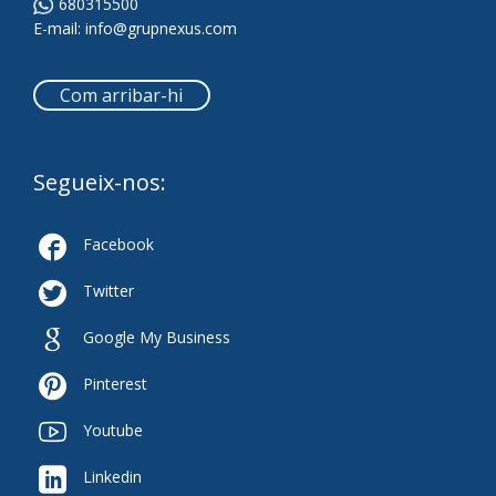
680315500
E-mail:
info@grupnexus.com
Com arribar-hi
Segueix-nos:

Facebook

Twitter

Google My Business

Pinterest

Youtube

Linkedin