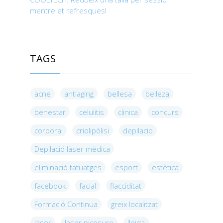
mentre et refresques!
TAGS
acne
antiaging
bellesa
belleza
benestar
celulitis
clinica
concurs
corporal
criolipòlisi
depilacio
Depilació làser mèdica
eliminació tatuatges
esport
estètica
facebook
facial
flacciditat
Formació Continua
greix localitzat
laser
laser picosure
lleida