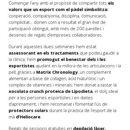
Començar l’any amb el propòsit de compartir tots
els
valors que un esport com el pàdel simbolitza:
cooperació, companyonia, disciplina, comunicació,
complicitat… donen com a resultat el gran èxit de
participació obtingut, amb més de 200 parelles i
desenes de regals d’empreses col·laboradores.
Durant aquestes dues setmanes hem estat
assessorant en els tractaments
que podeu gaudir a
la clínica; hem
promogut el benestar dels i les
esportistes
ajudant en la millora de les articulacions i la
pell, gràcies a
Matrix Chronology
, un complement
alimentari a base de col·lagen, àcid hialurònic i un
complex de vitamines i minerals; hem donat a tastar la
xocolata crunch proteica de Lipodieta
, el dolç ideal
per a les persones esportistes i en dietes
d’aprimament; i hem recomanat i fomentat l’ús de
protectors solars
durant la pràctica de l’esport de la
mà
d’Heliocare
.
Regals de sessions gratuïtes en
depilació làser,