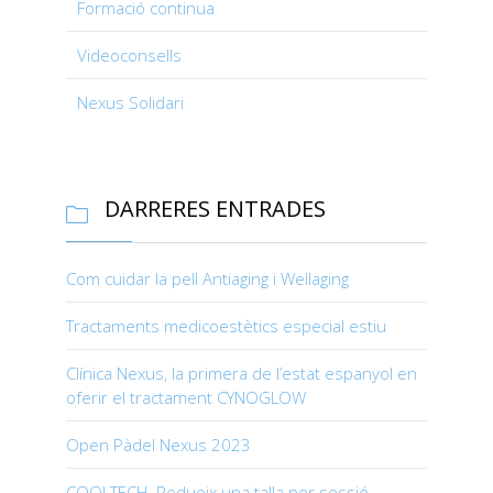
Formació continua
Videoconsells
Nexus Solidari
DARRERES ENTRADES

Com cuidar la pell Antiaging i Wellaging
Tractaments medicoestètics especial estiu
Clínica Nexus, la primera de l’estat espanyol en
oferir el tractament CYNOGLOW
Open Pàdel Nexus 2023
COOLTECH. Redueix una talla per sessió