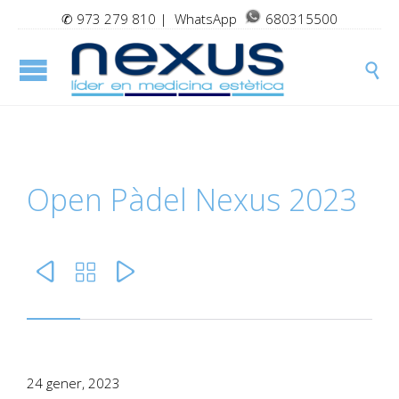
✆
973 279 810
| WhatsApp
680315500

Open Pàdel Nexus 2023



24 gener, 2023