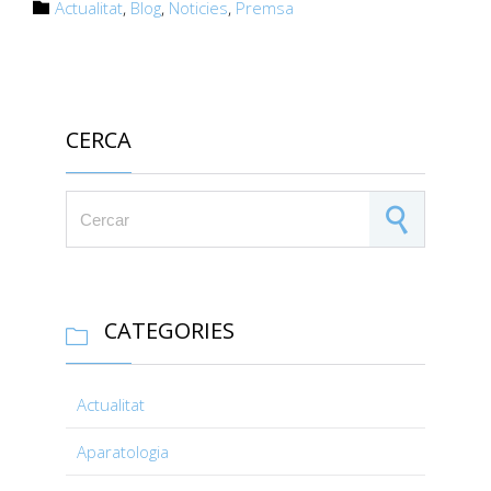
Category
Actualitat
,
Blog
,
Noticies
,
Premsa

CERCA
Search for:
CATEGORIES

Actualitat
Aparatologia