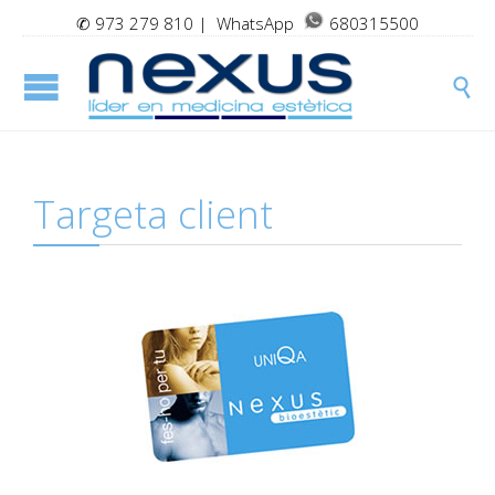
✆
973 279 810
| WhatsApp
680315500

Targeta client