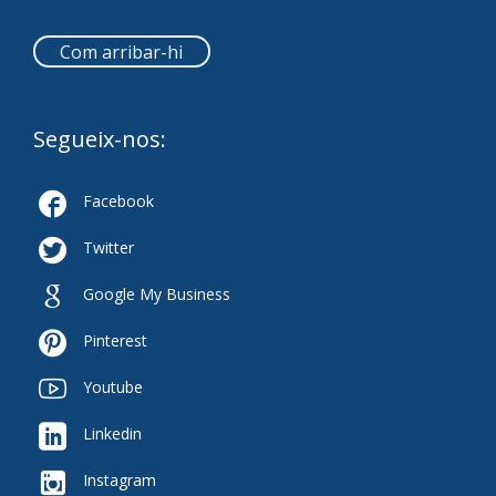
Com arribar-hi
Segueix-nos:

Facebook

Twitter

Google My Business

Pinterest

Youtube

Linkedin

Instagram