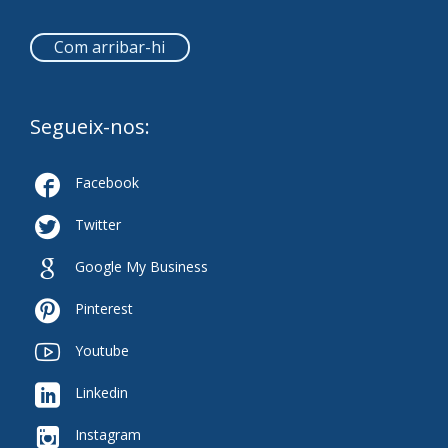
Com arribar-hi
Segueix-nos:

Facebook

Twitter

Google My Business

Pinterest

Youtube

Linkedin

Instagram