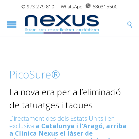
✆
973 279 810
| WhatsApp
680315500

PicoSure®
La nova era per a l’eliminació
de tatuatges i taques
Directament des dels Estats Units i en
exclusiva
a Catalunya i l’Aragó, arriba
a Clínica Nexus el làser de