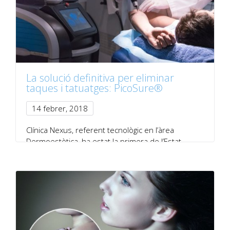
La solució definitiva per eliminar
taques i tatuatges: PicoSure®
14 febrer, 2018
Clínica Nexus, referent tecnològic en l’àrea
Dermoestètica, ha estat la primera de l’Estat
espanyol i…