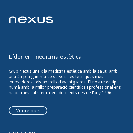
Imprimir
Compartir:
Facebook
Twitter
LinkedIn
WhatsApp
Comparteix
Líder en medicina estètica
Grup Nexus uneix la medicina estètica amb la salut, amb
una àmplia gamma de serveis, les tècniques més
innovadores i els aparells d'avantguarda. El nostre equip
humà amb la millor preparació científica i professional ens
ha permès satisfer milers de clients des de l'any 1996.
Veure més