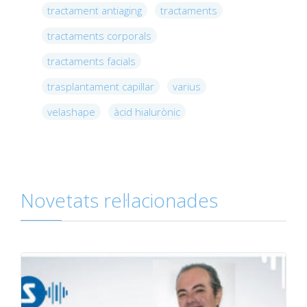
tractament antiaging
tractaments
tractaments corporals
tractaments facials
trasplantament capil·lar
varius
velashape
àcid hialurònic
Novetats rel·lacionades