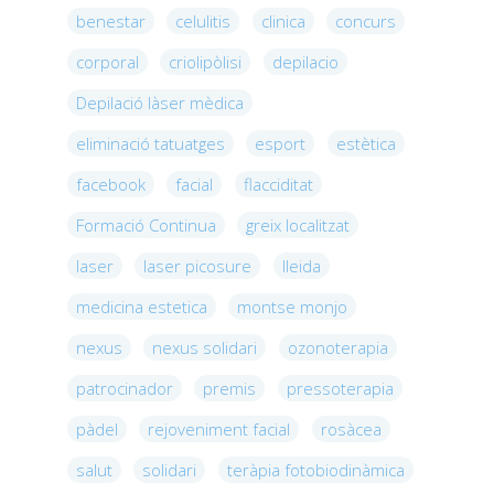
benestar
celulitis
clinica
concurs
corporal
criolipòlisi
depilacio
Depilació làser mèdica
eliminació tatuatges
esport
estètica
facebook
facial
flacciditat
Formació Continua
greix localitzat
laser
laser picosure
lleida
medicina estetica
montse monjo
nexus
nexus solidari
ozonoterapia
patrocinador
premis
pressoterapia
pàdel
rejoveniment facial
rosàcea
salut
solidari
teràpia fotobiodinàmica