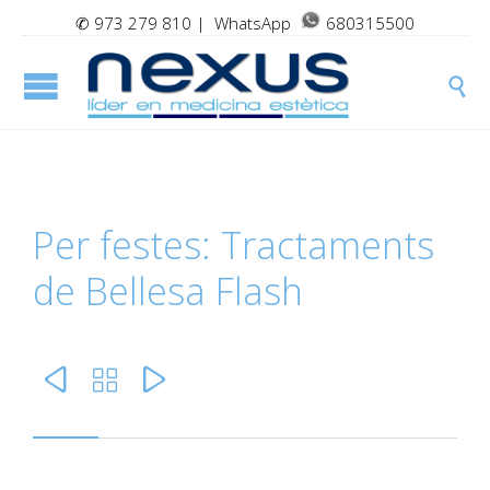
✆
973 279 810
| WhatsApp
680315500

Per festes: Tractaments
de Bellesa Flash


