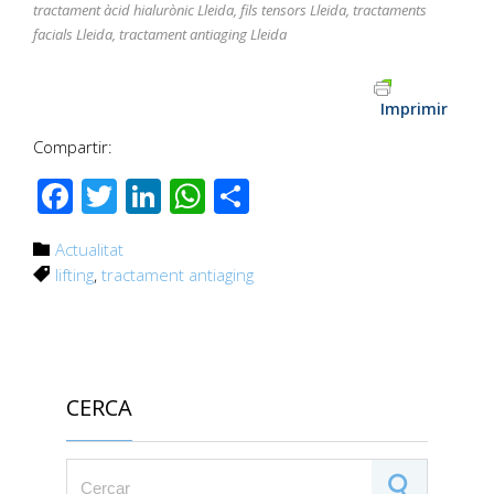
tractament àcid hialurònic Lleida, fils tensors Lleida, tractaments
facials Lleida, tractament antiaging Lleida
Imprimir
Compartir:
Facebook
Twitter
LinkedIn
WhatsApp
Comparteix
Category
Actualitat

Tags
lifting
,
tractament antiaging

CERCA
Search for: