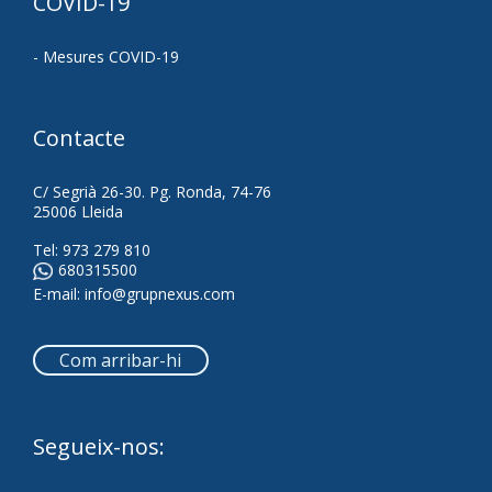
COVID-19
- Mesures COVID-19
Contacte
C/ Segrià 26-30. Pg. Ronda, 74-76
25006 Lleida
Tel:
973 279 810
680315500
E-mail:
info@grupnexus.com
Com arribar-hi
Segueix-nos: