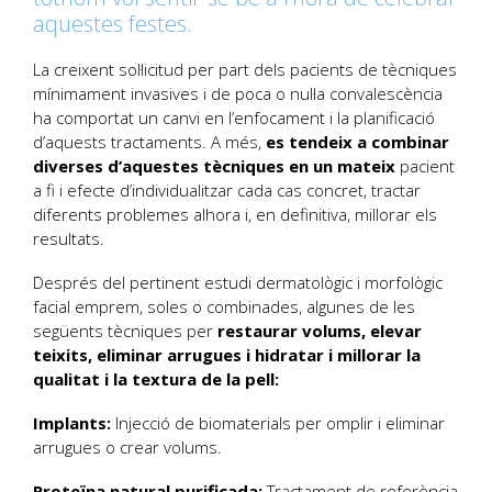
aquestes festes.
La creixent sol·licitud per part dels pacients de tècniques
mínimament invasives i de poca o nul·la convalescència
ha comportat un canvi en l’enfocament i la planificació
d’aquests tractaments. A més,
es tendeix a combinar
diverses d’aquestes
tècniques
en
un
mateix
pacient
a fi i efecte d’individualitzar cada cas concret, tractar
diferents problemes alhora i, en definitiva, millorar els
resultats.
Després del pertinent estudi dermatològic i morfològic
facial emprem, soles o combinades, algunes de les
següents tècniques per
restaurar volums, elevar
teixits, eliminar arrugues i hidratar i millorar la
qualitat i la textura de la pell:
Implants:
Injecció de biomaterials per omplir i eliminar
arrugues o crear volums.
Proteïna natural purificada:
Tractament de referència