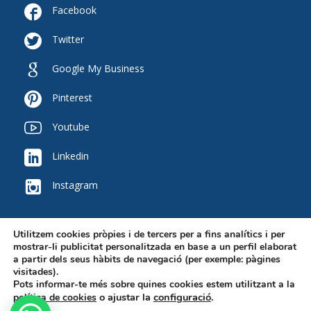

Facebook

Twitter

Google My Business

Pinterest

Youtube

Linkedin

Instagram
Utilitzem cookies pròpies i de tercers per a fins analítics i per
mostrar-li publicitat personalitzada en base a un perfil elaborat
a partir dels seus hàbits de navegació (per exemple: pàgines
visitades).
Pots informar-te més sobre quines cookies estem utilitzant a la
2020 © Copyright - Grup Nexus -
Disseny Web HST.CAT
-
Avís legal
o ajustar la
configuració
.
política de cookies