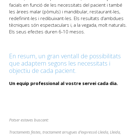
facials en funció de les necessitats del pacient i també
les àrees malar (pòmuls) i mandibular, restaurant-les,
redefinint-les i redibuixant-les. Els resultats d’ambdues
tècniques són espectaculars i, a la vegada, molt naturals.
Els seus efectes duren 6-10 mesos.
En resum, un gran ventall de possibilitats
que adaptem segons les necessitats i
objectiu de cada pacient.
Un equip professional al vostre servei cada dia.
Potser estaves buscant:
Tractaments festes, tractament arrugues d’expressió Lleida, Lleida,