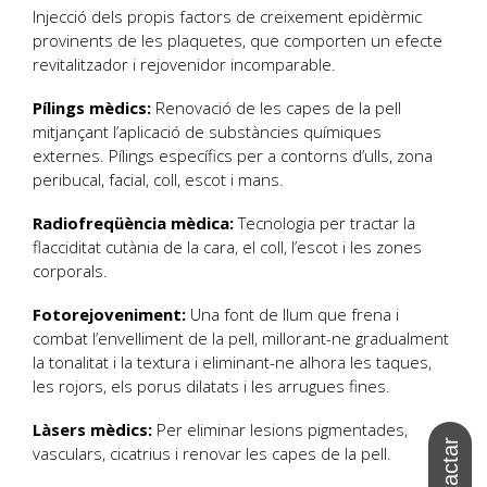
Injecció dels propis factors de creixement epidèrmic
provinents de les plaquetes, que comporten un efecte
revitalitzador i rejovenidor incomparable.
Pílings mèdics:
Renovació de les capes de la pell
mitjançant l’aplicació de substàncies químiques
externes. Pílings específics per a contorns d’ulls, zona
peribucal, facial, coll, escot i mans.
Radiofreqüència mèdica:
Tecnologia per tractar la
flacciditat cutània de la cara, el coll, l’escot i les zones
corporals.
Fotorejoveniment:
Una font de llum que frena i
combat l’envelliment de la pell, millorant-ne gradualment
la tonalitat i la textura i eliminant-ne alhora les taques,
les rojors, els porus dilatats i les arrugues fines.
Làsers mèdics:
Per eliminar lesions pigmentades,
vasculars, cicatrius i renovar les capes de la pell.