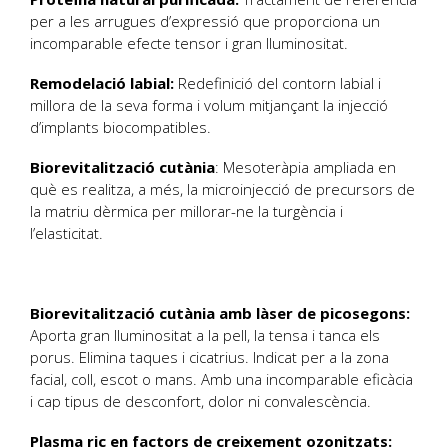
per a les arrugues d’expressió que proporciona un
incomparable efecte tensor i gran lluminositat.
Remodelació labial:
Redefinició del contorn labial i
millora de la seva forma i volum mitjançant la injecció
d’implants biocompatibles.
Biorevitalització cutània
: Mesoteràpia ampliada en
què es realitza, a més, la microinjecció de precursors de
la matriu dèrmica per millorar-ne la turgència i
l’elasticitat.
Biorevitalització cutània amb làser de picosegons:
Aporta gran lluminositat a la pell, la tensa i tanca els
porus. Elimina taques i cicatrius. Indicat per a la zona
facial, coll, escot o mans. Amb una incomparable eficàcia
i cap tipus de desconfort, dolor ni convalescència.
Plasma ric en factors de creixement ozonitzats: