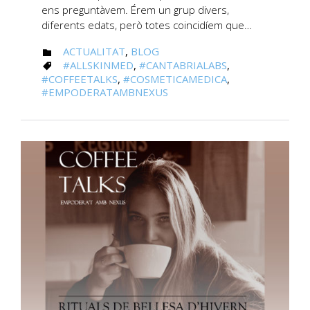
ens preguntàvem. Érem un grup divers,
diferents edats, però totes coincidíem que…
CATEGORY
ACTUALITAT
,
BLOG

CATEGORY
#ALLSKINMED
,
#CANTABRIALABS
,

#COFFEETALKS
,
#COSMETICAMEDICA
,
#EMPODERATAMBNEXUS