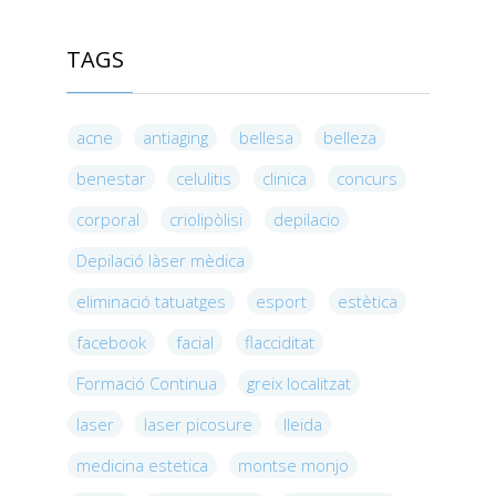
TAGS
acne
antiaging
bellesa
belleza
benestar
celulitis
clinica
concurs
corporal
criolipòlisi
depilacio
Depilació làser mèdica
eliminació tatuatges
esport
estètica
facebook
facial
flacciditat
Formació Continua
greix localitzat
laser
laser picosure
lleida
medicina estetica
montse monjo