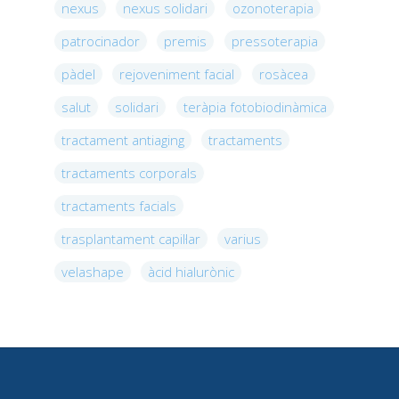
nexus
nexus solidari
ozonoterapia
patrocinador
premis
pressoterapia
pàdel
rejoveniment facial
rosàcea
salut
solidari
teràpia fotobiodinàmica
tractament antiaging
tractaments
tractaments corporals
tractaments facials
trasplantament capil·lar
varius
velashape
àcid hialurònic