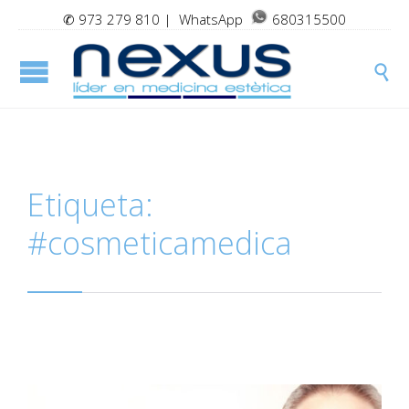
✆
973 279 810
| WhatsApp
680315500

Etiqueta:
#cosmeticamedica