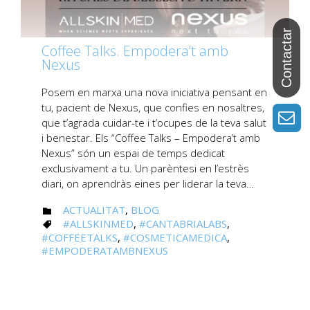
Coffee Talks. Empodera’t amb
Nexus
Posem en marxa una nova iniciativa pensant en
tu, pacient de Nexus, que confies en nosaltres,
que t’agrada cuidar-te i t’ocupes de la teva salut
i benestar. Els “Coffee Talks – Empodera’t amb
Nexus” són un espai de temps dedicat
exclusivament a tu. Un parèntesi en l’estrès
diari, on aprendràs eines per liderar la teva…
CATEGORY
ACTUALITAT
,
BLOG

CATEGORY
#ALLSKINMED
,
#CANTABRIALABS
,

#COFFEETALKS
,
#COSMETICAMEDICA
,
#EMPODERATAMBNEXUS