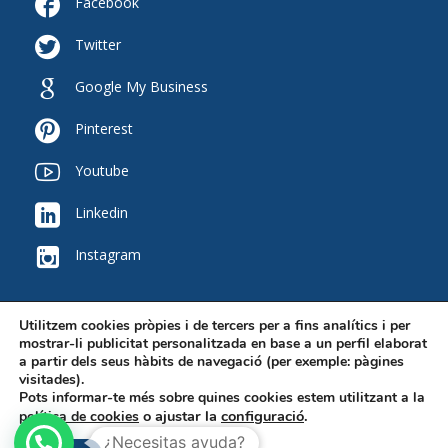

Facebook

Twitter

Google My Business

Pinterest

Youtube

Linkedin

Instagram
Utilitzem cookies pròpies i de tercers per a fins analítics i per
mostrar-li publicitat personalitzada en base a un perfil elaborat
a partir dels seus hàbits de navegació (per exemple: pàgines
visitades).
Pots informar-te més sobre quines cookies estem utilitzant a la
2020 © Copyright - Grup Nexus -
Disseny Web HST.CAT
-
Avís legal
o ajustar la
configuració
.
política de cookies
¿Necesitas ayuda?
↑