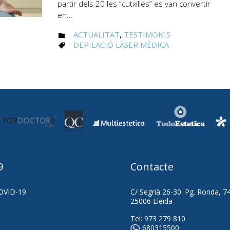
partir dels 20 les “cutxilles” es van convertir
en…
CATEGORY
ACTUALITAT
,
TESTIMONIS

CATEGORY
DEPILACIÓ LÀSER MÈDICA

9
Contacte
OVID-19
C/ Segrià 26-30. Pg. Ronda, 7
25006 Lleida
Tel:
973 279 810
680315500