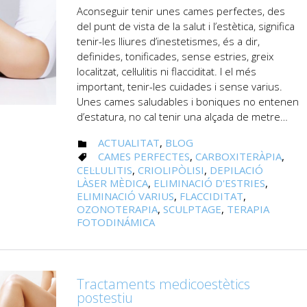
Aconseguir tenir unes cames perfectes, des
del punt de vista de la salut i l’estètica, significa
tenir-les lliures d’inestetismes, és a dir,
definides, tonificades, sense estries, greix
localitzat, cel·lulitis ni flacciditat. I el més
important, tenir-les cuidades i sense varius.
Unes cames saludables i boniques no entenen
d’estatura, no cal tenir una alçada de metre…
CATEGORY
ACTUALITAT
,
BLOG

CATEGORY
CAMES PERFECTES
,
CARBOXITERÀPIA
,

CEL·LULITIS
,
CRIOLIPÒLISI
,
DEPILACIÓ
LÀSER MÈDICA
,
ELIMINACIÓ D'ESTRIES
,
ELIMINACIÓ VARIUS
,
FLACCIDITAT
,
OZONOTERAPIA
,
SCULPTAGE
,
TERAPIA
FOTODINÁMICA
Tractaments medicoestètics
postestiu