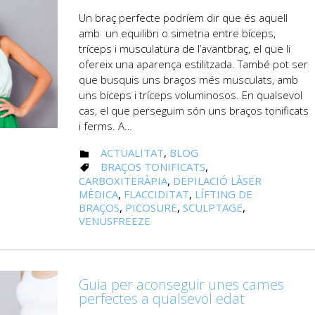
Un braç perfecte podríem dir que és aquell
amb un equilibri o simetria entre bíceps,
tríceps i musculatura de l’avantbraç, el que li
ofereix una aparença estilitzada. També pot ser
que busquis uns braços més musculats, amb
uns bíceps i tríceps voluminosos. En qualsevol
cas, el que perseguim són uns braços tonificats
i ferms. A…
CATEGORY
ACTUALITAT
,
BLOG

CATEGORY
BRAÇOS TONIFICATS
,

CARBOXITERÀPIA
,
DEPILACIÓ LÀSER
MÈDICA
,
FLACCIDITAT
,
LÍFTING DE
BRAÇOS
,
PICOSURE
,
SCULPTAGE
,
VENUSFREEZE
Guia per aconseguir unes cames
perfectes a qualsevol edat