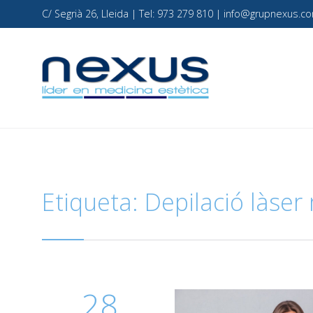
C/ Segrià 26, Lleida | Tel: 973 279 810 | info@grupnexus
Etiqueta:
Depilació làser
28