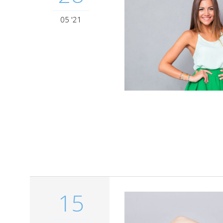
05 '21
15