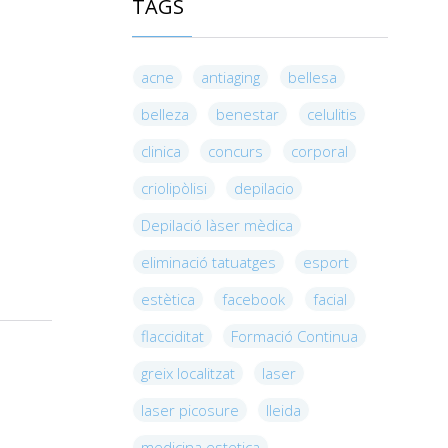
TAGS
acne
antiaging
bellesa
belleza
benestar
celulitis
clinica
concurs
corporal
criolipòlisi
depilacio
Depilació làser mèdica
eliminació tatuatges
esport
estètica
facebook
facial
flacciditat
Formació Continua
greix localitzat
laser
laser picosure
lleida
medicina estetica