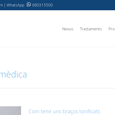
680315500
.com | WhatsApp
Nexus
Tractaments
Pro
 mèdica
Com tenir uns braços tonificats