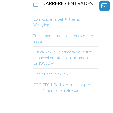
DARRERES ENTRADES

Com cuidar la pell Antiaging i
Wellaging
Tractaments medicoestètics especial
estiu
Clínica Nexus, la primera de l’estat
espanyol en oferir el tractament
CYNOGLOW
Open Pàdel Nexus 2023
COOLTECH. Redueix una talla per
sessió mentre et refresques!