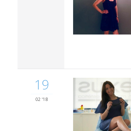
19
02 '18