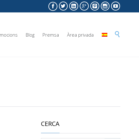







Skip

mocions
Blog
Premsa
Àrea privada
to
content
CERCA