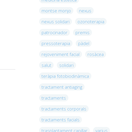
montse monjo
nexus
nexus solidari
ozonoterapia
patrocinador
premis
pressoterapia
pàdel
rejoveniment facial
rosàcea
salut
solidari
teràpia fotobiodinàmica
tractament antiaging
tractaments
tractaments corporals
tractaments facials
trasplantament capil·lar
varius