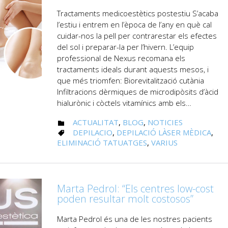
Tractaments medicoestètics postestiu S’acaba
l’estiu i entrem en l’època de l’any en què cal
cuidar-nos la pell per contrarestar els efectes
del sol i preparar-la per l’hivern. L’equip
professional de Nexus recomana els
tractaments ideals durant aquests mesos, i
que més triomfen: Biorevitalització cutània
Infiltracions dèrmiques de microdipòsits d’àcid
hialurònic i còctels vitamínics amb els…
CATEGORY
ACTUALITAT
,
BLOG
,
NOTICIES

CATEGORY
DEPILACIO
,
DEPILACIÓ LÀSER MÈDICA
,

ELIMINACIÓ TATUATGES
,
VARIUS
Marta Pedrol: “Els centres low-cost
poden resultar molt costosos”
Marta Pedrol és una de les nostres pacients