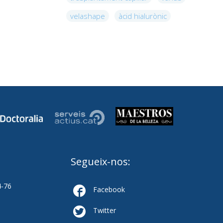
velashape
àcid hialurònic
Segueix-nos:
4-76

Facebook

Twitter