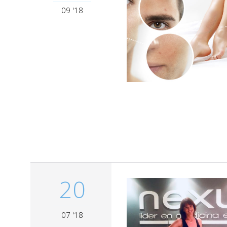
09 '18
20
07 '18