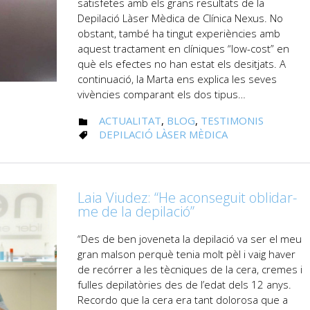
satisfetes amb els grans resultats de la
Depilació Làser Mèdica de Clínica Nexus. No
obstant, també ha tingut experiències amb
aquest tractament en clíniques “low-cost” en
què els efectes no han estat els desitjats. A
continuació, la Marta ens explica les seves
vivències comparant els dos tipus…
CATEGORY
ACTUALITAT
,
BLOG
,
TESTIMONIS

CATEGORY
DEPILACIÓ LÀSER MÈDICA

Laia Viudez: “He aconseguit oblidar-
me de la depilació”
“Des de ben joveneta la depilació va ser el meu
gran malson perquè tenia molt pèl i vaig haver
de recórrer a les tècniques de la cera, cremes i
fulles depilatòries des de l’edat dels 12 anys.
Recordo que la cera era tant dolorosa que a