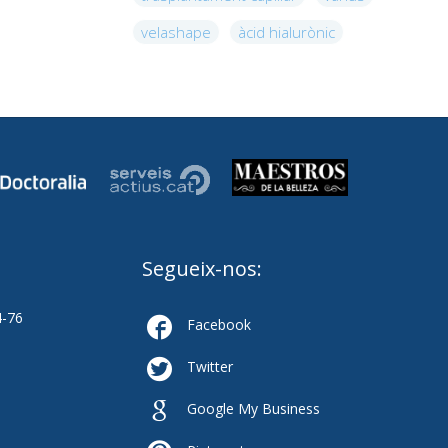
velashape
àcid hialurònic
Segueix-nos:
4-76

Facebook

Twitter

Google My Business