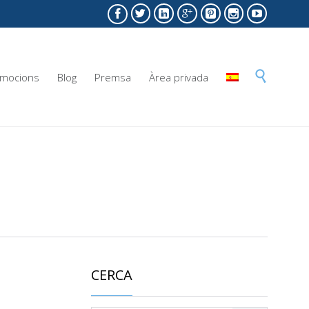







Skip

mocions
Blog
Premsa
Àrea privada
to
content
CERCA