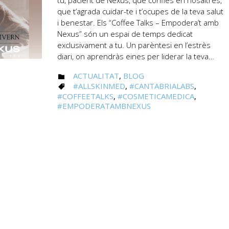
tu, pacient de Nexus, que confies en nosaltres,
que t’agrada cuidar-te i t’ocupes de la teva salut
i benestar. Els “Coffee Talks – Empodera’t amb
Nexus” són un espai de temps dedicat
exclusivament a tu. Un parèntesi en l’estrès
diari, on aprendràs eines per liderar la teva…
CATEGORY
ACTUALITAT
,
BLOG

CATEGORY
#ALLSKINMED
,
#CANTABRIALABS
,

#COFFEETALKS
,
#COSMETICAMEDICA
,
#EMPODERATAMBNEXUS