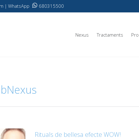
680315500
.com | WhatsApp
Nexus
Tractaments
Pro
bNexus
Rituals de bellesa efecte WOW!