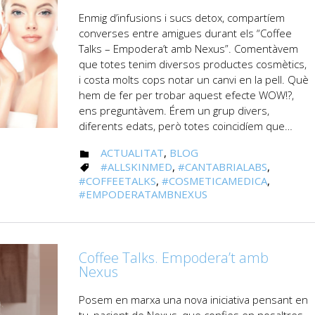
Enmig d’infusions i sucs detox, compartíem
converses entre amigues durant els “Coffee
Talks – Empodera’t amb Nexus”. Comentàvem
que totes tenim diversos productes cosmètics,
i costa molts cops notar un canvi en la pell. Què
hem de fer per trobar aquest efecte WOW!?,
ens preguntàvem. Érem un grup divers,
diferents edats, però totes coincidíem que…
CATEGORY
ACTUALITAT
,
BLOG

CATEGORY
#ALLSKINMED
,
#CANTABRIALABS
,

#COFFEETALKS
,
#COSMETICAMEDICA
,
#EMPODERATAMBNEXUS
Coffee Talks. Empodera’t amb
Nexus
Posem en marxa una nova iniciativa pensant en