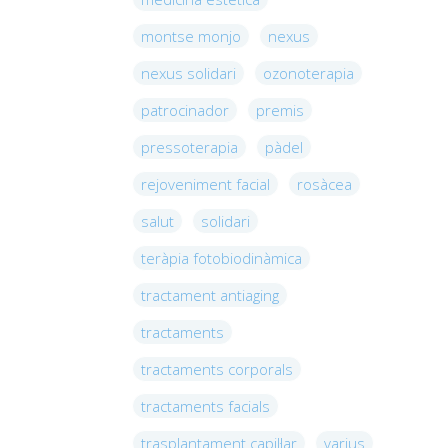
montse monjo
nexus
nexus solidari
ozonoterapia
patrocinador
premis
pressoterapia
pàdel
rejoveniment facial
rosàcea
salut
solidari
teràpia fotobiodinàmica
tractament antiaging
tractaments
tractaments corporals
tractaments facials
trasplantament capil·lar
varius