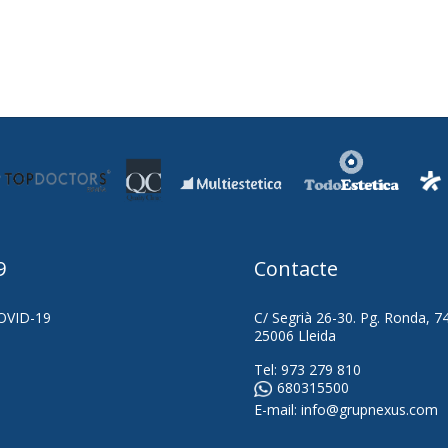
9
Contacte
OVID-19
C/ Segrià 26-30. Pg. Ronda, 7
25006 Lleida
Tel:
973 279 810
680315500
E-mail:
info@grupnexus.com