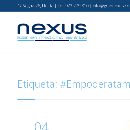
C/ Segrià 26, Lleida | Tel: 973 279 810 | info@grupnexus
Etiqueta:
#Empoderatam
04