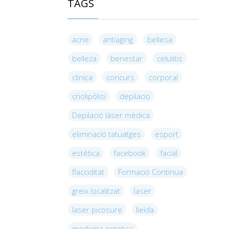
TAGS
acne
antiaging
bellesa
belleza
benestar
celulitis
clinica
concurs
corporal
criolipòlisi
depilacio
Depilació làser mèdica
eliminació tatuatges
esport
estètica
facebook
facial
flacciditat
Formació Continua
greix localitzat
laser
laser picosure
lleida
medicina estetica