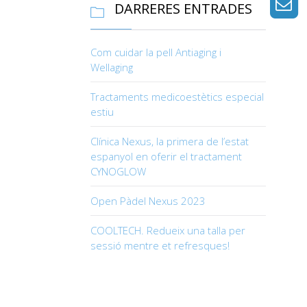
DARRERES ENTRADES

Com cuidar la pell Antiaging i
Wellaging
Tractaments medicoestètics especial
estiu
Clínica Nexus, la primera de l’estat
espanyol en oferir el tractament
CYNOGLOW
Open Pàdel Nexus 2023
COOLTECH. Redueix una talla per
sessió mentre et refresques!