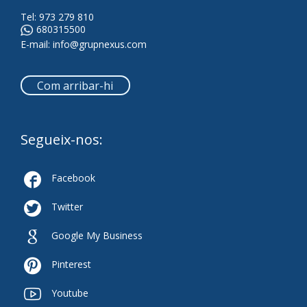
Tel:
973 279 810
680315500
E-mail:
info@grupnexus.com
Com arribar-hi
Segueix-nos:

Facebook

Twitter

Google My Business

Pinterest

Youtube