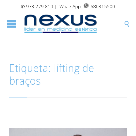
✆
973 279 810
| WhatsApp
680315500

Etiqueta:
lífting de
braços