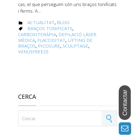
cas, el que perseguim són uns braços tonificats
i ferms. A…
CATEGORY
ACTUALITAT
,
BLOG

CATEGORY
BRAÇOS TONIFICATS
,

CARBOXITERÀPIA
,
DEPILACIÓ LÀSER
MÈDICA
,
FLACCIDITAT
,
LÍFTING DE
BRAÇOS
,
PICOSURE
,
SCULPTAGE
,
VENUSFREEZE
CERCA
Search for: