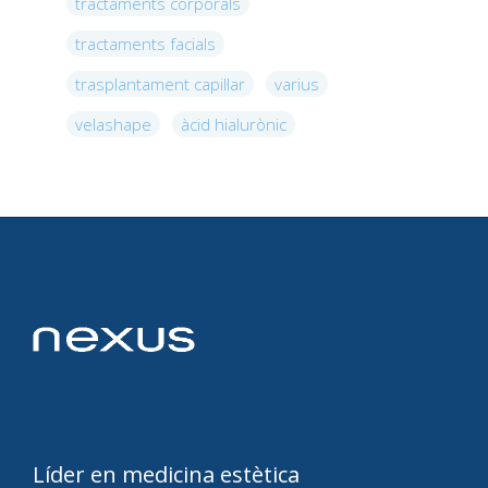
tractaments corporals
tractaments facials
trasplantament capil·lar
varius
velashape
àcid hialurònic
Líder en medicina estètica