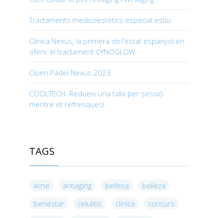
Tractaments medicoestètics especial estiu
Clínica Nexus, la primera de l’estat espanyol en
oferir el tractament CYNOGLOW
Open Pàdel Nexus 2023
COOLTECH. Redueix una talla per sessió
mentre et refresques!
TAGS
acne
antiaging
bellesa
belleza
benestar
celulitis
clinica
concurs