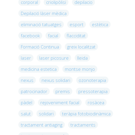
corporal
criolipòlisi
depilacio
Depilació làser mèdica
eliminació tatuatges
esport
estètica
facebook
facial
flacciditat
Formació Continua
greix localitzat
laser
laser picosure
lleida
medicina estetica
montse monjo
nexus
nexus solidari
ozonoterapia
patrocinador
premis
pressoterapia
pàdel
rejoveniment facial
rosàcea
salut
solidari
teràpia fotobiodinàmica
tractament antiaging
tractaments