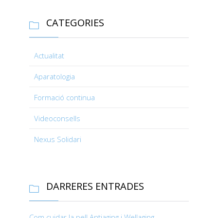
CATEGORIES

Actualitat
Aparatologia
Formació continua
Videoconsells
Nexus Solidari
DARRERES ENTRADES

Com cuidar la pell Antiaging i Wellaging